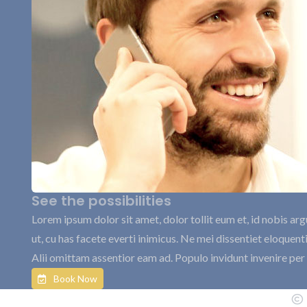
See the possibilities
Lorem ipsum dolor sit amet, dolor tollit eum et, id nobis 
ut, cu has facete everti inimicus. Ne mei dissentiet eloquen
Alii omittam assentior eam ad. Populo invidunt invenire per 
Book Now