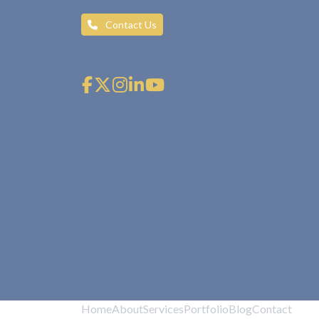
Contact Us
Home
About
Services
Portfolio
Blog
Contact