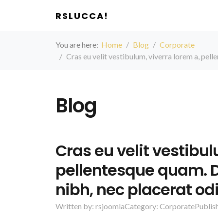
RSLUCCA!
You are here:
Home
Blog
Corporate
Cras eu velit vestibulum, viverra lorem a, pel
Blog
Cras eu velit vestibul
pellentesque quam. D
nibh, nec placerat o
Written by:
rsjoomla
Category:
Corporate
Publis