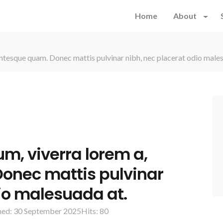
Home
About
lentesque quam. Donec mattis pulvinar nibh, nec placerat odio male
um, viverra lorem a,
onec mattis pulvinar
dio malesuada at.
hed: 30 September 2025
Hits: 80