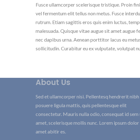
Fusce ullamcorper scelerisque tristique. Proin fini
vel fermentum elit tellus non metus. Fusce interdum
rutrum. Etiam sagittis eros quis enim luctus, tem
malesuada. Quisque vitae augue sit amet augue fe
nec dapibus urna. Aenean porttitor lacus eu metus p
sollicitudin. Curabitur eu ex vulputate, volutpat nu
About Us
Sed et ullamcorper nisi. Pellentesq hendrerit nibh
posuere ligula mattis, quis pellentesque elit
consectetur. Mauris nulla odio, consequat id sem 
amet, scelerisque mollis nunc. Lorem ipsum dolor 
amet abitir es.