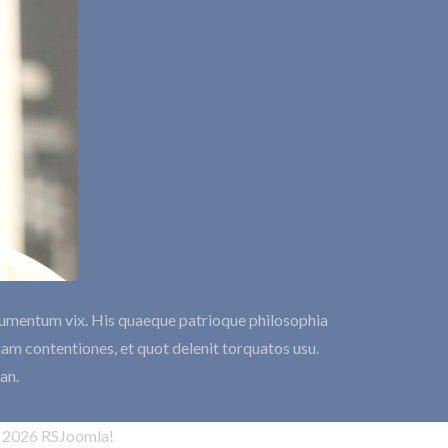
argumentum vix. His quaeque patrioque philosophia
tiam contentiones, et quot delenit torquatos usu.
an.
2026
RSJoomla!